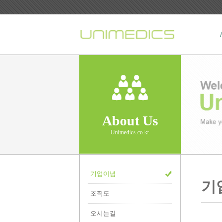
About Us
Unimedics.co.kr
기업이념
기
조직도
오시는길