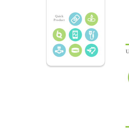
Quick
Product
U