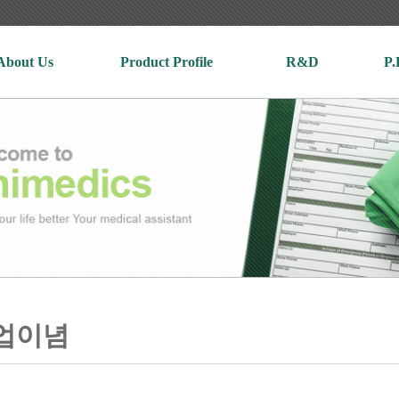
About Us
Product Profile
R&D
P.
업이념