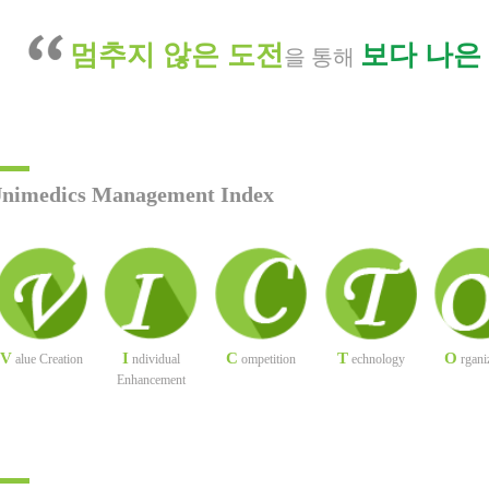
멈추지 않은 도전
보다 나은
을 통해
nimedics Management Index
V
I
C
T
O
alue Creation
ndividual
ompetition
echnology
rgani
Enhancement