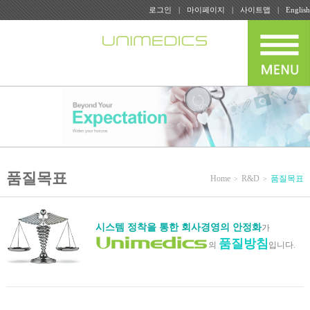
로그인
마이페이지
사이트맵
English
품질목표
Home
R&D
품질목표
시스템 정착을 통한 회사경영의 안정화
가
품질방침
의
입니다.