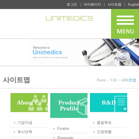
로그인
마이페이지
사이트맵
English
사이트맵
Home
Util
사이트맵
About Us
Product
R&D
Profile
기업이념
품질목표
Fixation
회사연혁
인증현황
Hemostatic