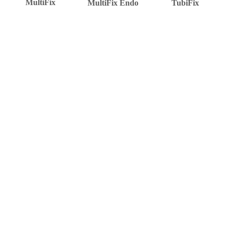
MultiFix
MultiFix Endo
TubiFix