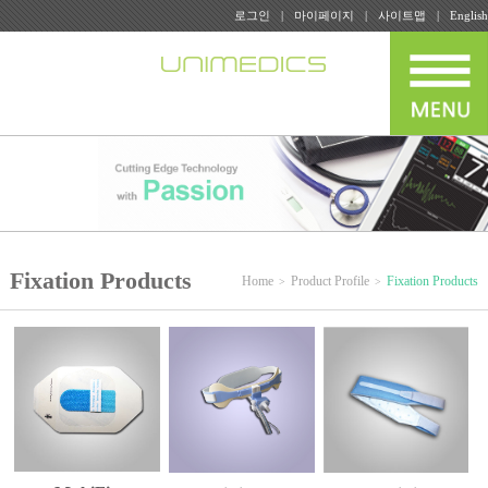
로그인
마이페이지
사이트맵
English
Fixation Products
Home
Product Profile
Fixation Products