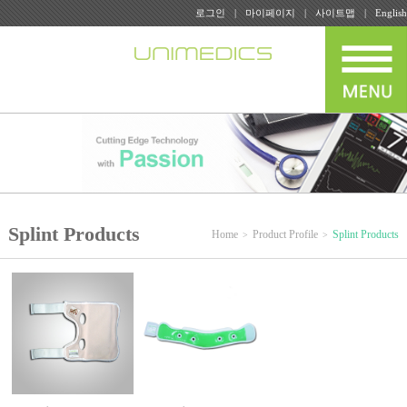
로그인
마이페이지
사이트맵
English
Splint Products
Home
Product Profile
Splint Products