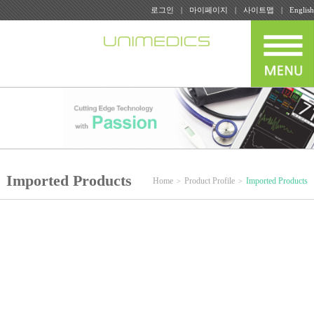
로그인
마이페이지
사이트맵
English
Imported Products
Home
Product Profile
Imported Products