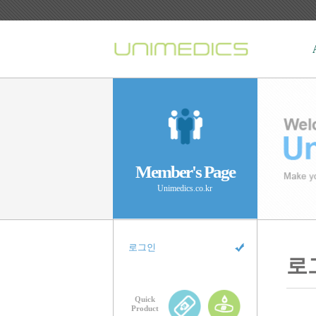
Member's Page
Unimedics.co.kr
로그인
로
Quick
Product