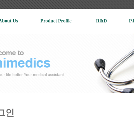
About Us
Product Profile
R&D
P.
그인